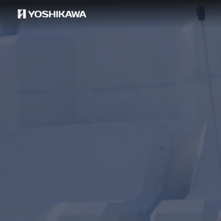
コ
ン
テ
ン
ツ
へ
ス
キ
ッ
プ